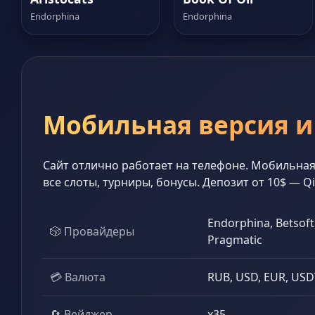
Endorphina
Endorphina
Мобильная версия и
Сайт отлично работает на телефоне. Мобильная 
все слоты, турниры, бонусы. Депозит от 10$ — Qi
Endorphina, Betsoft,
🎲 Провайдеры
Pragmatic
💳 Валюта
RUB, USD, EUR, USD
🔄 Вейджер
x35