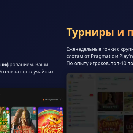
Турниры и 
Еженедельные гонки с круп
слотам от Pragmatic и Play
По опыту игроков, топ-10 
L-шифрованием. Ваши
й генератор случайных