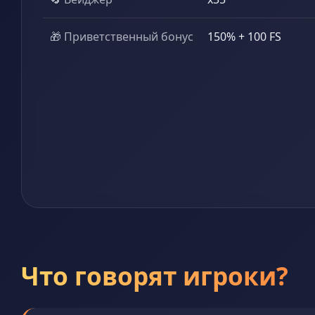
🎁 Приветственный бонус
150% + 100 FS
Что говорят игроки?