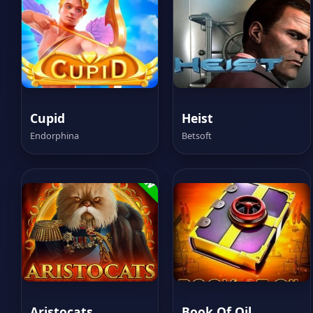
Cupid
Heist
Endorphina
Betsoft
Aristocats
Book Of Oil