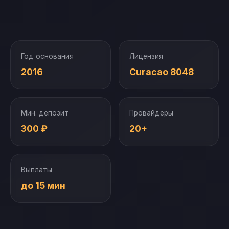
Год основания
Лицензия
2016
Curacao 8048
Мин. депозит
Провайдеры
300 ₽
20+
Выплаты
до 15 мин