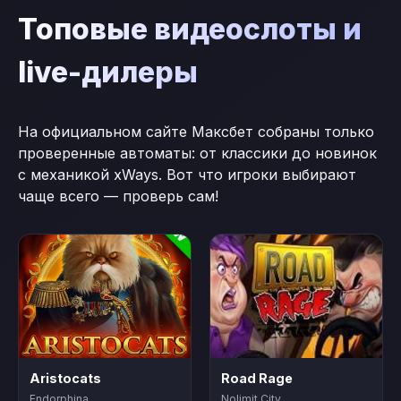
Топовые видеослоты и
live-дилеры
На официальном сайте Максбет собраны только
проверенные автоматы: от классики до новинок
с механикой xWays. Вот что игроки выбирают
чаще всего — проверь сам!
Aristocats
Road Rage
Endorphina
Nolimit City