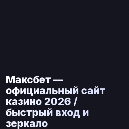
Максбет —
официальный сайт
казино 2026 /
быстрый вход и
зеркало