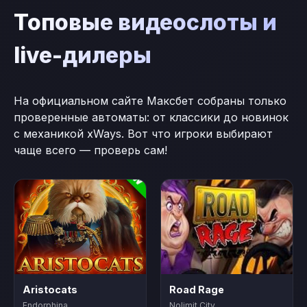
Топовые видеослоты и
live-дилеры
На официальном сайте Максбет собраны только
проверенные автоматы: от классики до новинок
с механикой xWays. Вот что игроки выбирают
чаще всего — проверь сам!
Aristocats
Road Rage
Endorphina
Nolimit City