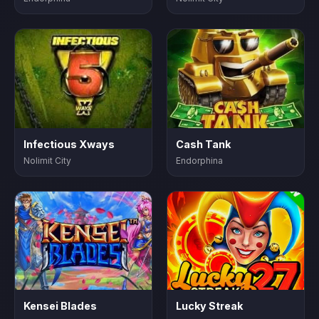
Infectious Xways
Cash Tank
Nolimit City
Endorphina
Kensei Blades
Lucky Streak