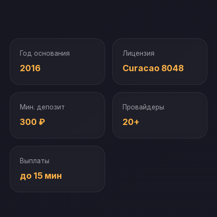
Год основания
Лицензия
2016
Curacao 8048
Мин. депозит
Провайдеры
300 ₽
20+
Выплаты
до 15 мин