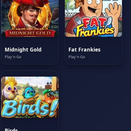
Midnight Gold
Fat Frankies
Play'n Go
Play'n Go
Birds