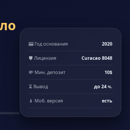
ало
🎰 Год основания
2020
🛡️ Лицензия
Curacao 8048
💸 Мин. депозит
10$
⏳ Вывод
до 24 ч.
📱 Моб. версия
есть