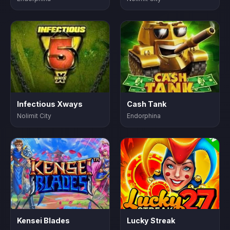
Infectious Xways
Cash Tank
Nolimit City
Endorphina
Kensei Blades
Lucky Streak