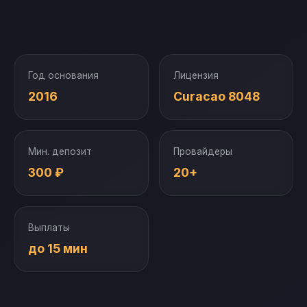
Год основания
Лицензия
2016
Curacao 8048
Мин. депозит
Провайдеры
300 ₽
20+
Выплаты
до 15 мин