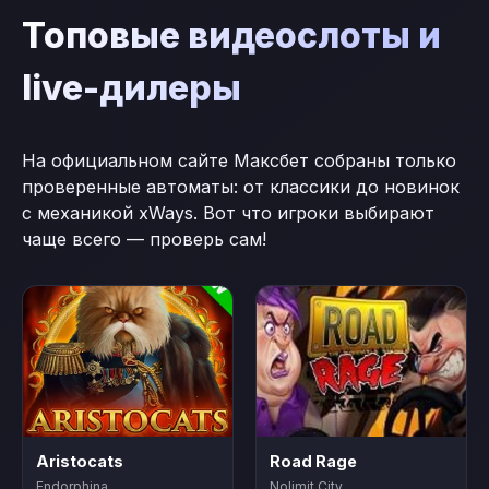
Топовые видеослоты и
live-дилеры
На официальном сайте Максбет собраны только
проверенные автоматы: от классики до новинок
с механикой xWays. Вот что игроки выбирают
чаще всего — проверь сам!
Aristocats
Road Rage
Endorphina
Nolimit City