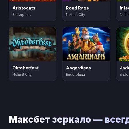
Aristocats
Road Rage
Infe
Endorphina
Nolimit City
Nolim
Oktoberfest
Asgardians
Jad
Nolimit City
Endorphina
Endo
Максбет зеркало — всегд