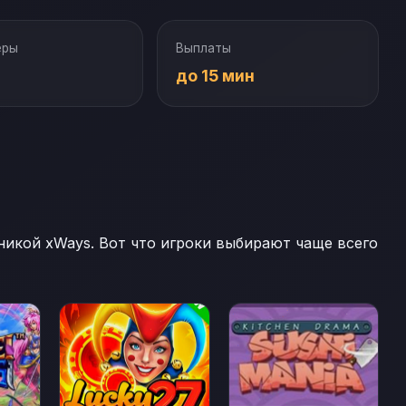
еры
Выплаты
до 15 мин
никой xWays. Вот что игроки выбирают чаще всего