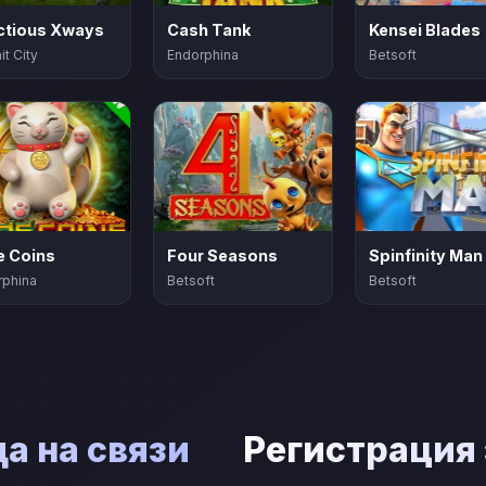
ctious Xways
Cash Tank
Kensei Blades
it City
Endorphina
Betsoft
e Coins
Four Seasons
Spinfinity Man
rphina
Betsoft
Betsoft
а на связи
Регистрация 